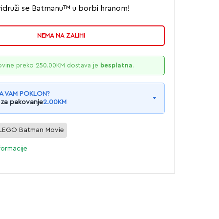
ridruži se Batmanu™ u borbi hranom!
NEMA NA ZALIHI
ovine preko
250.00
KM
dostava je
besplatna
.
A VAM POKLON?
 za pakovanje
2.00
KM
LEGO Batman Movie
formacije