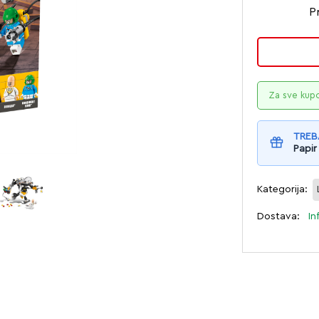
P
Za sve kup
TREB
Papir
Kategorija:
Dostava:
In