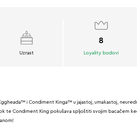
8
Uzrast
Loyality bodovi
gheada™ i Condiment Kinga™ u jajastoj, umakastoj, neurednoj
e dok te Condiment King pokušava spljoštiti svojim bacačem k
hranom!