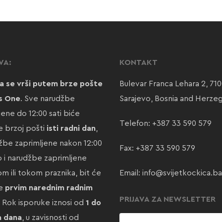
VA:
KONTAKT
a se vrši putem brze pošte
Bulevar Franca Lehara 2, 71
s One
. Sve narudžbe
Sarajevo, Bosnia and Herze
jene do 12:00 sati biće
Telefon:
+387 33 590 579
 brzoj pošti
isti radni dan
,
žbe zaprimljene nakon 12:00
Fax: +387 33 590 579
ao i narudžbe zaprimljene
m ili tokom praznika, bit će
Email:
info@svijetkockica.ba
te
prvim narednim radnim
PRIJAVA ZA NEWSLETTER
. Rok isporuke iznosi od
1 do
a dana
, u zavisnosti od