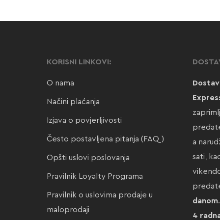
KORISNI LINKOVI:
DOSTA
O nama
Dostav
Expres
Načini plaćanja
zapriml
Izjava o povjerljivosti
predate
Često postavljena pitanja (FAQ)
a narud
sati, k
Opšti uslovi poslovanja
vikendo
Pravilnik Loyalty Programa
preda
Pravilnik o uslovima prodaje u
danom
maloprodaji
4 radn