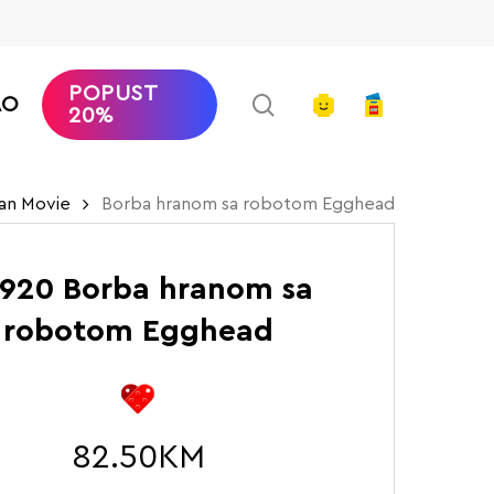
POPUST
search
account
AO
20%
an Movie
Borba hranom sa robotom Egghead
920 Borba hranom sa
robotom Egghead
82.50
KM