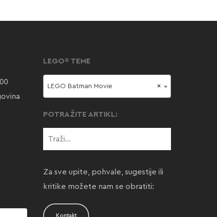
LEGO® TEME
000
LEGO Batman Movie
×
govina
POTRAŽITE ARTIKL:
Za sve upite, pohvale, sugestije ili
kritike možete nam se obratiti:
Kontakt