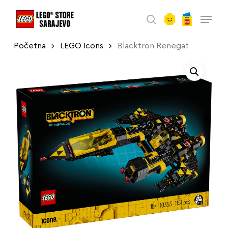
account
Skip
Menu
to
search
main
Početna
LEGO Icons
Blacktron Renegat
content