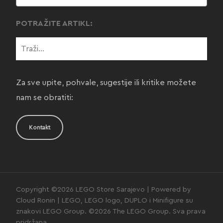
POTRAŽITE ARTIKL:
Za sve upite, pohvale, sugestije ili kritike možete
nam se obratiti:
Kontakt
Copyright ©2026 LEGO Store Sarajevo | Powered by
Cloud Ronin | LEGO, LEGO logo, DUPLO i Minifigure su
znakovi LEGO Group. ©2026 The LEGO Group. Sva prava
pridržana.