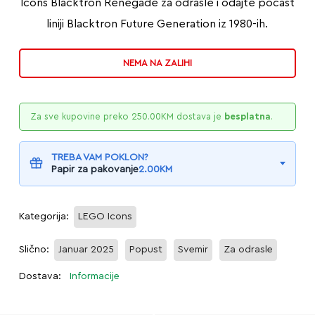
Icons Blacktron Renegade za odrasle i odajte počast
liniji Blacktron Future Generation iz 1980-ih.
NEMA NA ZALIHI
Za sve kupovine preko
250.00
KM
dostava je
besplatna
.
TREBA VAM POKLON?
Papir za pakovanje
2.00
KM
Kategorija:
LEGO Icons
Slično:
Januar 2025
Popust
Svemir
Za odrasle
Dostava:
Informacije