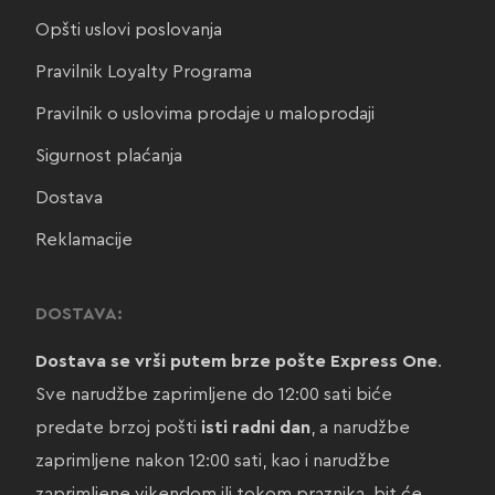
Opšti uslovi poslovanja
Pravilnik Loyalty Programa
Pravilnik o uslovima prodaje u maloprodaji
Sigurnost plaćanja
Dostava
Reklamacije
DOSTAVA:
Dostava se vrši putem brze pošte Express One
.
Sve narudžbe zaprimljene do 12:00 sati biće
predate brzoj pošti
isti radni dan
, a narudžbe
zaprimljene nakon 12:00 sati, kao i narudžbe
zaprimljene vikendom ili tokom praznika, bit će