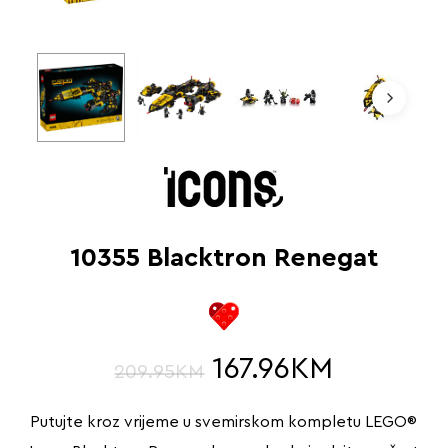
10355 Blacktron Renegat
167.96
KM
209.95
KM
Putujte kroz vrijeme u svemirskom kompletu LEGO®