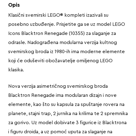
Opis
Klasični svemirski LEGO® kompleti izazivali su
posebno uzbuđenje. Prisjetite ga se uz model LEGO
Icons Blacktron Renegade (10355) za slaganje za
odrasle. Nadograđena modularna verzija kultnog
svemirskog broda iz 1980-ih ima moderne elemente
koji će oduševiti obožavatelje omiljenog LEGO
klasika.
Nova verzija asimetričnog svemirskog broda
Blacktron Renegade ima modularan dizajn i nove
elemente, kao što su kapsula za spuštanje rovera na
planete, stajni trap, 2 jurnika na krilima te 2 spremnika
za gorivo. Uz model dobivate 3 figurice iz Blacktrona
i figuru droida, a uz pomoć uputa za slaganje na