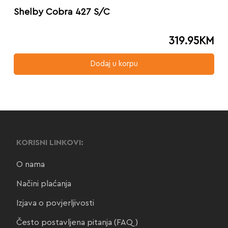
Shelby Cobra 427 S/C
319.95
KM
Dodaj u korpu
KORISNI LINKOVI:
O nama
Načini plaćanja
Izjava o povjerljivosti
Često postavljena pitanja (FAQ)