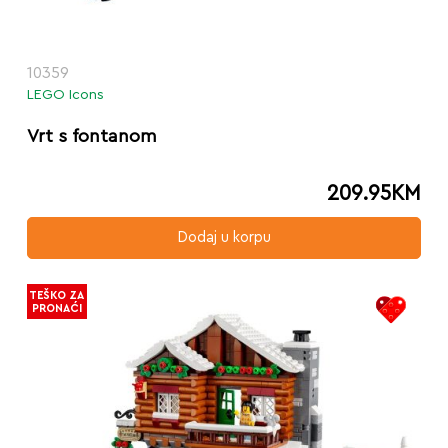
10359
LEGO Icons
Vrt s fontanom
209.95
KM
Dodaj u korpu
TEŠKO ZA
PRONAĆI