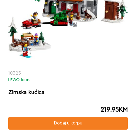
10325
LEGO Icons
Zimska kućica
219.95
KM
Dodaj u korpu