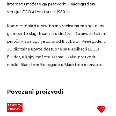
internetu možete ga pretvoriti u nadograđenu
verziju LEGO Alienatora iz 1980-ih.
Komplet dolazi u zasebnim vrećicama za kocke, pa
ga možete slagati sami ili u društvu. Dobivate tiskani
priručnik za slaganje za brod Blacktron Renegade, a
3D digitalne upute dostupne su u aplikaciji LEGO
Builder, u kojoj možete saznati i kako pretvoriti
model Blacktron Renegade u Blacktron Alienator.
Povezani proizvodi
TEŠKO ZA
PRONAĆI