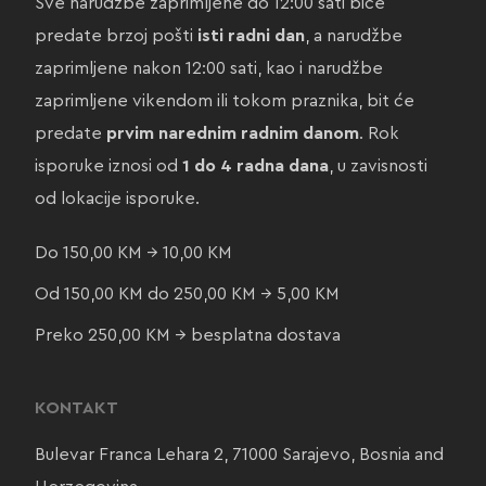
Sve narudžbe zaprimljene do 12:00 sati biće
predate brzoj pošti
isti radni dan
, a narudžbe
zaprimljene nakon 12:00 sati, kao i narudžbe
zaprimljene vikendom ili tokom praznika, bit će
predate
prvim narednim radnim danom
. Rok
isporuke iznosi od
1 do 4 radna dana
, u zavisnosti
od lokacije isporuke.
Do 150,00 KM → 10,00 KM
Od 150,00 KM do 250,00 KM → 5,00 KM
Preko 250,00 KM → besplatna dostava
KONTAKT
Bulevar Franca Lehara 2, 71000 Sarajevo, Bosnia and