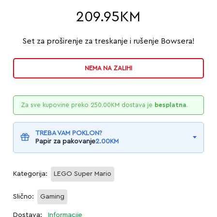
209.95
KM
Set za proširenje za treskanje i rušenje Bowsera!
NEMA NA ZALIHI
Za sve kupovine preko
250.00
KM
dostava je
besplatna
.
TREBA VAM POKLON?
Papir za pakovanje
2.00
KM
Kategorija:
LEGO Super Mario
Slično:
Gaming
Dostava:
Informacije