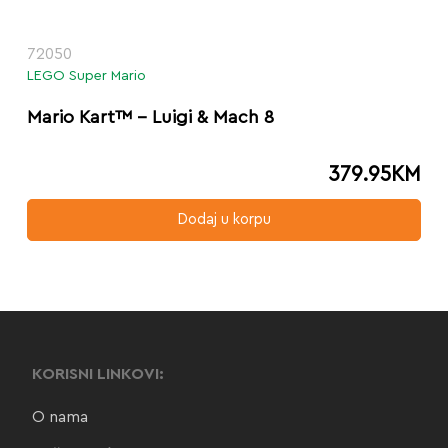
72050
LEGO Super Mario
Mario Kart™ – Luigi & Mach 8
379.95
KM
Dodaj u korpu
KORISNI LINKOVI:
O nama