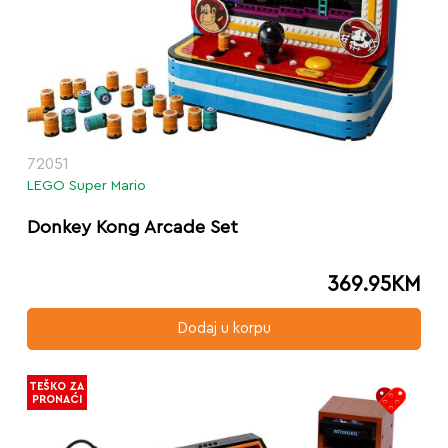
72051
LEGO Super Mario
Donkey Kong Arcade Set
369.95
KM
Dodaj u korpu
TEŠKO ZA
PRONAĆI