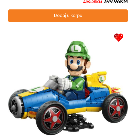
399.96
KM
499.95
KM
Dodaj u korpu