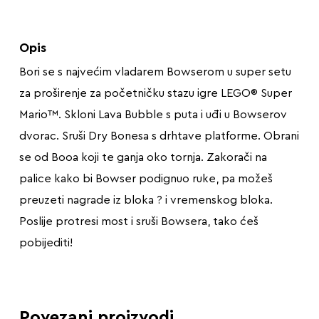
Opis
Bori se s najvećim vladarem Bowserom u super setu
za proširenje za početničku stazu igre LEGO® Super
Mario™. Skloni Lava Bubble s puta i uđi u Bowserov
dvorac. Sruši Dry Bonesa s drhtave platforme. Obrani
se od Booa koji te ganja oko tornja. Zakorači na
palice kako bi Bowser podignuo ruke, pa možeš
preuzeti nagrade iz bloka ? i vremenskog bloka.
Poslije protresi most i sruši Bowsera, tako ćeš
pobijediti!
Povezani proizvodi