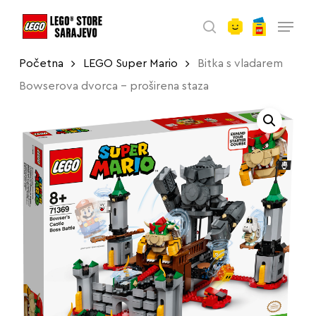
account
Skip
Menu
to
search
main
Početna
LEGO Super Mario
Bitka s vladarem
content
Bowserova dvorca – proširena staza