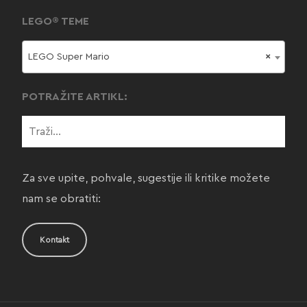
LEGO® TEME
LEGO Super Mario
×
POTRAŽITE ARTIKL:
Za sve upite, pohvale, sugestije ili kritike možete
nam se obratiti:
Kontakt