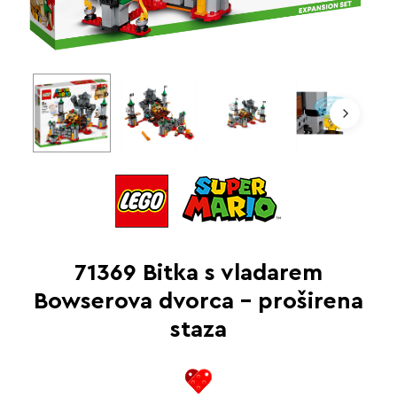
71369 Bitka s vladarem
Bowserova dvorca – proširena
staza