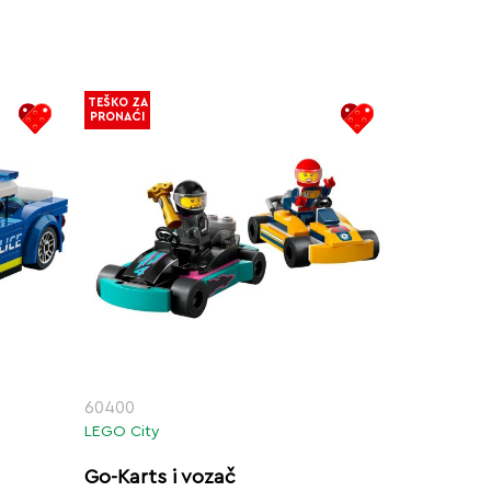
TEŠKO ZA
PRONAĆI
60400
LEGO City
Go-Karts i vozač