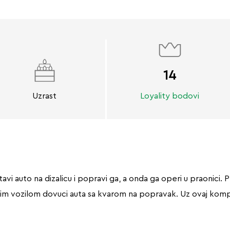
14
Uzrast
Loyality bodovi
avi auto na dizalicu i popravi ga, a onda ga operi u praonici
im vozilom dovuci auta sa kvarom na popravak. Uz ovaj komplet