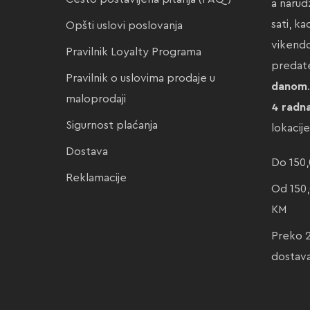
a narud
sati, k
Opšti uslovi poslovanja
vikendo
Pravilnik Loyalty Programa
preda
Pravilnik o uslovima prodaje u
danom
maloprodaji
4 radn
Sigurnost plaćanja
lokacij
Dostava
Do 150,
Reklamacije
Od 150,
KM
Preko 
dostav