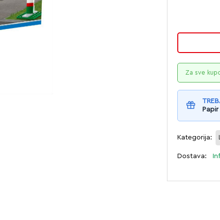
Za sve kup
TREB
Papir
Kategorija:
Dostava:
In