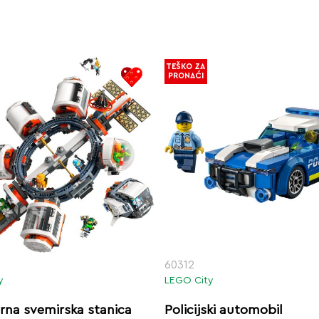
TEŠKO ZA
PRONAĆI
60312
y
LEGO City
rna svemirska stanica
Policijski automobil