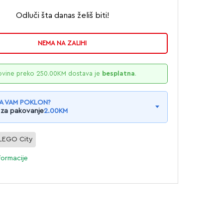
Odluči šta danas želiš biti!
NEMA NA ZALIHI
ovine preko
250.00
KM
dostava je
besplatna
.
A VAM POKLON?
 za pakovanje
2.00
KM
LEGO City
formacije