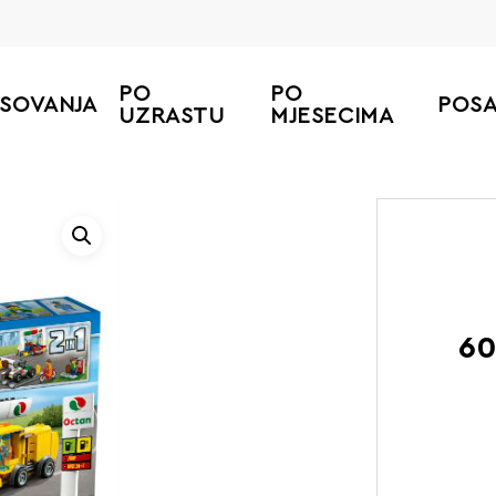
PO
PO
ESOVANJA
POS
UZRASTU
MJESECIMA
60