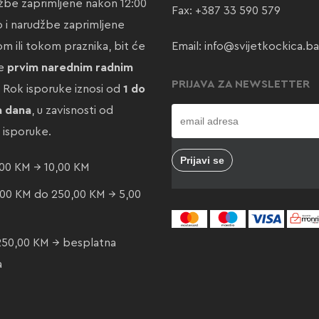
žbe zaprimljene nakon 12:00
Fax: +387 33 590 579
ao i narudžbe zaprimljene
m ili tokom praznika, bit će
Email:
info@svijetkockica.ba
te
prvim narednim radnim
PRIJAVA ZA NEWSLETTER
. Rok isporuke iznosi od
1 do
a dana
, u zavisnosti od
e isporuke.
00 KM → 10,00 KM
00 KM do 250,00 KM → 5,00
250,00 KM → besplatna
a