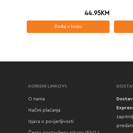
44.95
KM
Dodaj u korpu
KORISNI LINKOVI:
DOSTA
O nama
Dostav
Expres
Načini plaćanja
zapriml
Izjava o povjerljivosti
predate
Često postavljena pitanja (FAQ)