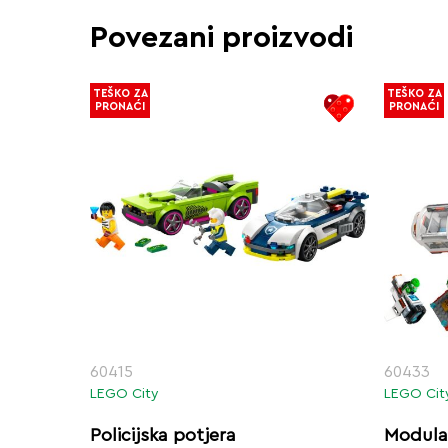
Povezani proizvodi
TEŠKO ZA
TEŠKO ZA
PRONAĆI
PRONAĆI
60415
60433
LEGO City
LEGO Cit
Policijska potjera
Modula