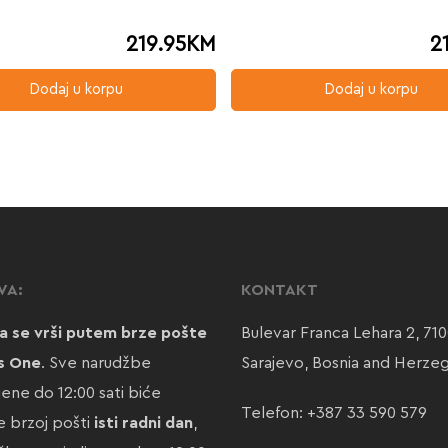
219.95
KM
2
Dodaj u korpu
Dodaj u korpu
VA:
KONTAKT
a se vrši putem brze pošte
Bulevar Franca Lehara 2, 71
s One
. Sve narudžbe
Sarajevo, Bosnia and Herze
jene do 12:00 sati biće
Telefon:
+387 33 590 579
 brzoj pošti
isti radni dan
,