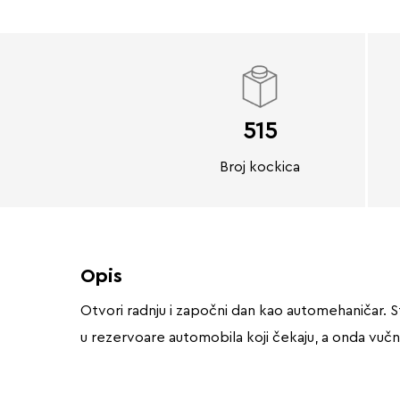
515
Broj kockica
Opis
Otvori radnju i započni dan kao automehaničar. St
u rezervoare automobila koji čekaju, a onda vučn