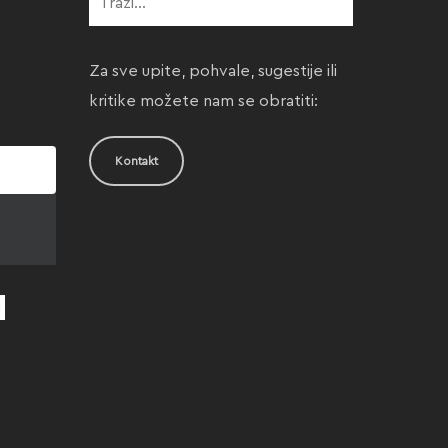
Za sve upite, pohvale, sugestije ili
kritike možete nam se obratiti:
Kontakt