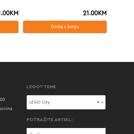
1.00
KM
21.00
KM
Dodaj u korpu
LEGO® TEME
000
LEGO City
×
govina
POTRAŽITE ARTIKL: