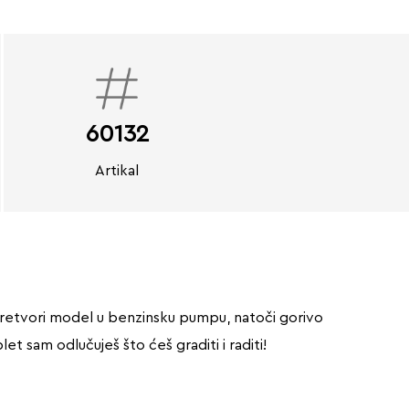
60132
Artikal
. Pretvori model u benzinsku pumpu, natoči gorivo
 sam odlučuješ što ćeš graditi i raditi!