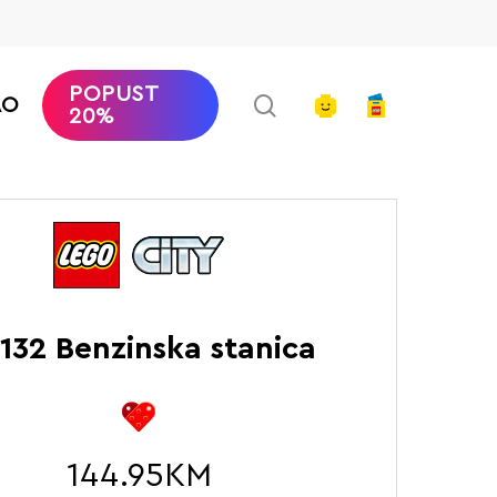
POPUST
search
account
AO
20%
Početna
LEGO City
Benzinska stanica
132 Benzinska stanica
144.95
KM