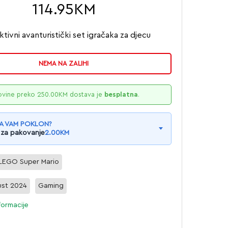
114.95
KM
ktivni avanturistički set igračaka za djecu
NEMA NA ZALIHI
ovine preko
250.00
KM
dostava je
besplatna
.
A VAM POKLON?
 za pakovanje
2.00
KM
LEGO Super Mario
st 2024
Gaming
formacije