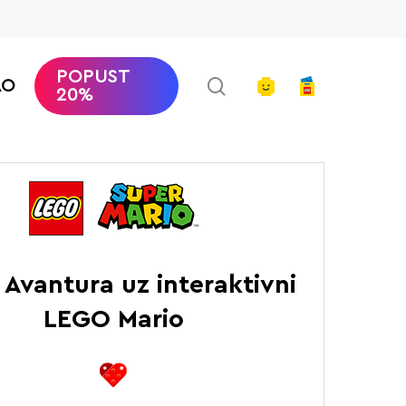
POPUST
search
account
AO
20%
per Mario
Avantura uz interaktivni LEGO Mario
 Avantura uz interaktivni
LEGO Mario