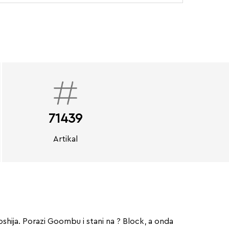
71439
Artikal
oshija. Porazi Goombu i stani na ? Block, a onda