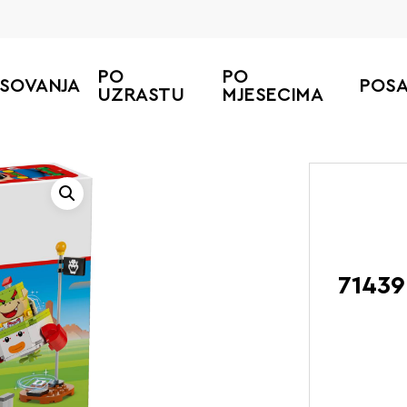
PO
PO
ESOVANJA
POS
UZRASTU
MJESECIMA
Početna
LEGO Su
71439