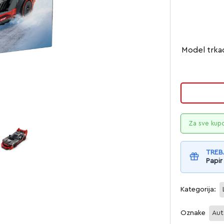
Model trkać
Za sve kup
TREB
Papir
Kategorija:
Oznake
Aut