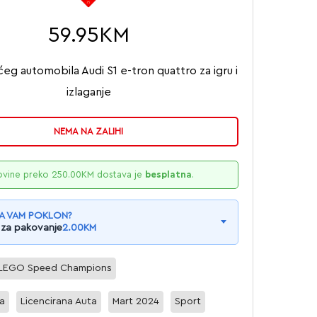
59.95
KM
eg automobila Audi S1 e-tron quattro za igru i
izlaganje
NEMA NA ZALIHI
ovine preko
250.00
KM
dostava je
besplatna
.
A VAM POKLON?
 za pakovanje
2.00
KM
LEGO Speed Champions
a
Licencirana Auta
Mart 2024
Sport