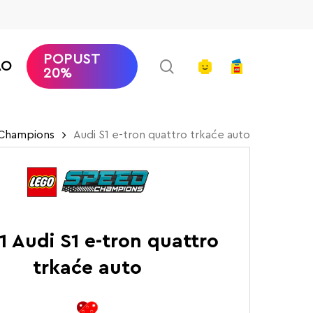
POPUST
search
account
AO
20%
Champions
Audi S1 e-tron quattro trkaće auto
1 Audi S1 e-tron quattro
trkaće auto