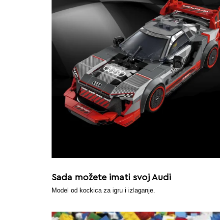
Sada možete imati svoj Audi
Model od kockica za igru i izlaganje.