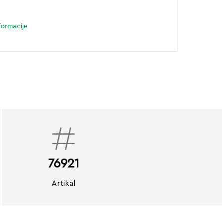
formacije
76921
Artikal