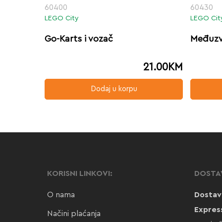
60400
60430
LEGO City
LEGO Cit
Go-Karts i vozač
Međuzv
21.00
KM
Dodaj u korpu
KORISNI LINKOVI:
DOSTA
O nama
Dostav
Expres
Načini plaćanja