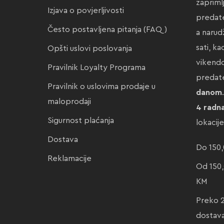
zapriml
Izjava o povjerljivosti
predate
Često postavljena pitanja (FAQ)
a narud
sati, k
Opšti uslovi poslovanja
vikendo
Pravilnik Loyalty Programa
preda
Pravilnik o uslovima prodaje u
danom
maloprodaji
4 radn
Sigurnost plaćanja
lokacij
Dostava
Do 150,
Reklamacije
Od 150,
KM
Preko 
dostav