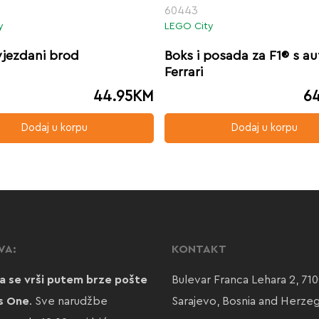
60443
y
LEGO City
jezdani brod
Boks i posada za F1® s a
Ferrari
44.95
KM
64
Dodaj u korpu
Dodaj u korpu
VA:
KONTAKT
a se vrši putem brze pošte
Bulevar Franca Lehara 2, 71
s One
. Sve narudžbe
Sarajevo, Bosnia and Herze