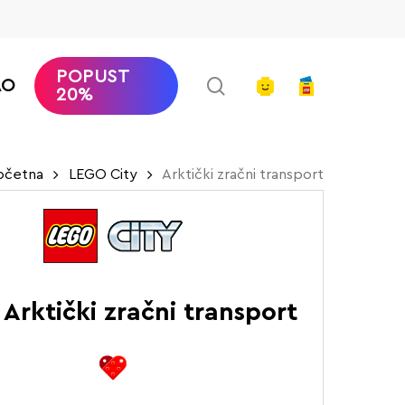
POPUST
search
account
AO
20%
očetna
LEGO City
Arktički zračni transport
 Arktički zračni transport