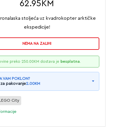
62.95
KM
ronalaska stoljeća uz kvadrokopter arktičke
ekspedicije!
NEMA NA ZALIHI
ovine preko
250.00
KM
dostava je
besplatna
.
A VAM POKLON?
 za pakovanje
2.00
KM
LEGO City
formacije