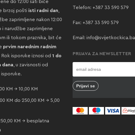
jene do 12:00 sati biće
Telefon:
+387 33 590 579
 brzoj pošti
isti radni dan
,
žbe zaprimljene nakon 12:00
Fax: +387 33 590 579
ao i narudžbe zaprimljene
m ili tokom praznika, bit će
Email:
info@svijetkockica.ba
te
prvim narednim radnim
PRIJAVA ZA NEWSLETTER
. Rok isporuke iznosi od
1 do
a dana
, u zavisnosti od
e isporuke.
00 KM → 10,00 KM
00 KM do 250,00 KM → 5,00
250,00 KM → besplatna
a