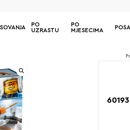
PO
PO
ESOVANJA
POS
UZRASTU
MJESECIMA
P
60193