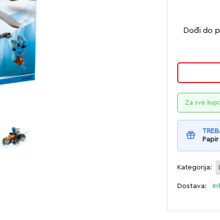
Dođi do p
Za sve kup
TREB
Papir
Kategorija:
Dostava:
In