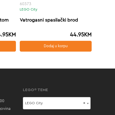
60373
LEGO City
utom
Vatrogasni spasilački brod
.95
KM
44.95
KM
Dodaj u korpu
LEGO® TEME
000
LEGO City
×
govina