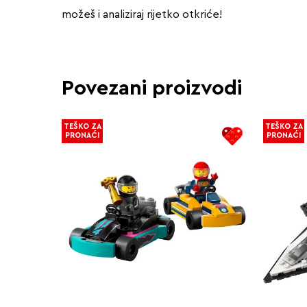
možeš i analiziraj rijetko otkriće!
Povezani proizvodi
TEŠKO ZA
TEŠKO ZA
PRONAĆI
PRONAĆI