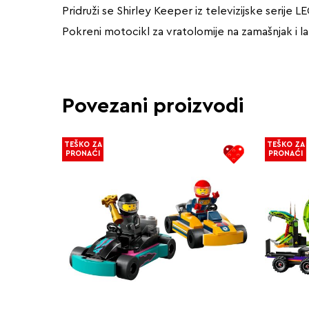
Pridruži se Shirley Keeper iz televizijske serij
Pokreni motocikl za vratolomije na zamašnjak i l
Povezani proizvodi
TEŠKO ZA
TEŠKO ZA
PRONAĆI
PRONAĆI