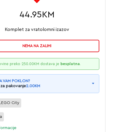
44.95
KM
Komplet za vratolomni izazov
NEMA NA ZALIHI
ovine preko
250.00
KM
dostava je
besplatna
.
A VAM POKLON?
 za pakovanje
2.00
KM
LEGO City
la
formacije