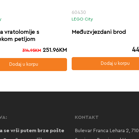
60430
y
LEGO City
a vratolomije s
Međuzvjezdani brod
ukom petljom
44
251.96
KM
314.95
KM
Dodaj u korpu
Dodaj u korpu
VA:
KONTAKT
a se vrši putem brze pošte
Bulevar Franca Lehara 2, 71