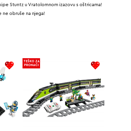
ekipe Stuntz u Vratolomnom izazovu s oštricama!
e ne obruše na njega!
TEŠKO ZA
PRONAĆI