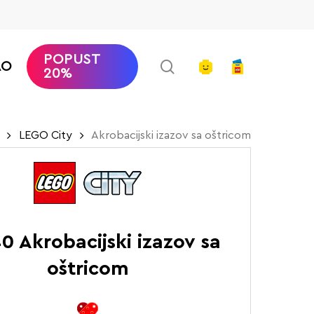
POPUST
search
account
AO
20%
LEGO City
Akrobacijski izazov sa oštricom
0 Akrobacijski izazov sa
oštricom