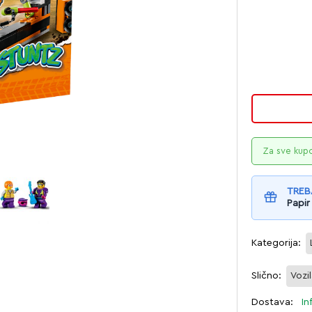
Za sve kup
TREB
Papir
Kategorija:
Slično:
Vozi
Dostava:
In