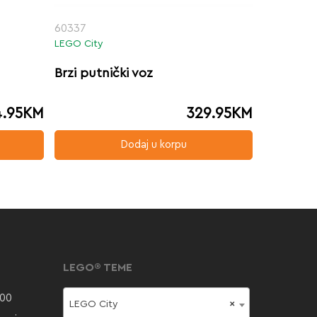
60337
LEGO City
Brzi putnički voz
.95
KM
329.95
KM
Dodaj u korpu
LEGO® TEME
000
LEGO City
×