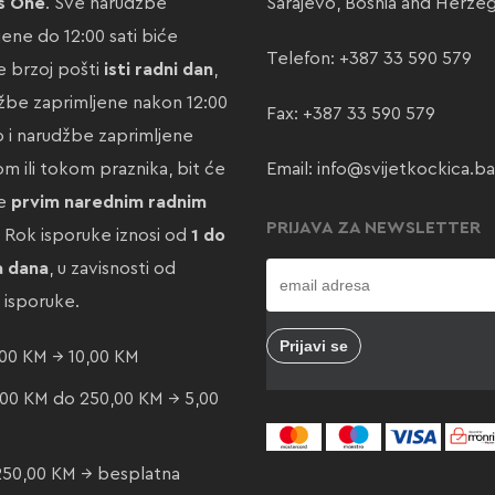
s One
. Sve narudžbe
Sarajevo, Bosnia and Herze
jene do 12:00 sati biće
Telefon:
+387 33 590 579
 brzoj pošti
isti radni dan
,
žbe zaprimljene nakon 12:00
Fax: +387 33 590 579
ao i narudžbe zaprimljene
m ili tokom praznika, bit će
Email:
info@svijetkockica.ba
te
prvim narednim radnim
PRIJAVA ZA NEWSLETTER
. Rok isporuke iznosi od
1 do
a dana
, u zavisnosti od
e isporuke.
00 KM → 10,00 KM
00 KM do 250,00 KM → 5,00
250,00 KM → besplatna