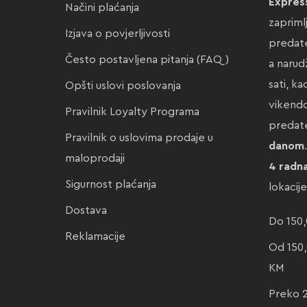
Expres
Načini plaćanja
zapriml
Izjava o povjerljivosti
predate
Često postavljena pitanja (FAQ)
a narud
sati, k
Opšti uslovi poslovanja
vikendo
Pravilnik Loyalty Programa
preda
Pravilnik o uslovima prodaje u
danom
maloprodaji
4 radn
Sigurnost plaćanja
lokacij
Dostava
Do 150,
Reklamacije
Od 150,
KM
Preko 