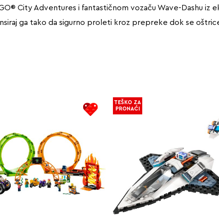
e LEGO® City Adventures i fantastičnom vozaču Wave-Dashu iz 
ansiraj ga tako da sigurno proleti kroz prepreke dok se oštric
TEŠKO ZA
PRONAĆI