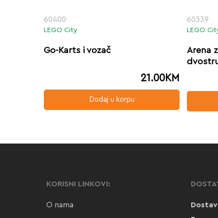
60400
60339
LEGO City
LEGO Cit
Go-Karts i vozač
Arena z
dvostr
21.00
KM
Dodaj u korpu
KORISNI LINKOVI:
DOSTA
O nama
Dostav