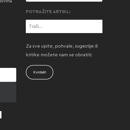
govina
POTRAŽITE ARTIKL:
Za sve upite, pohvale, sugestije ili
kritike možete nam se obratiti:
Kontakt