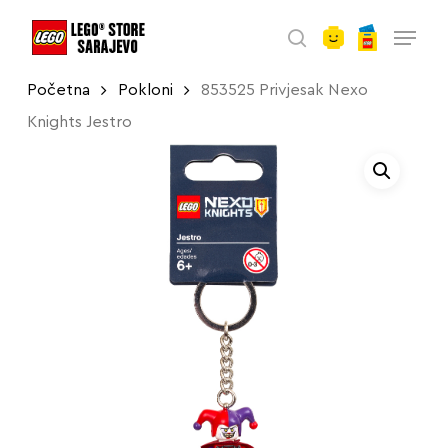
account
Skip
Menu
to
search
main
Početna
Pokloni
853525 Privjesak Nexo
content
Knights Jestro