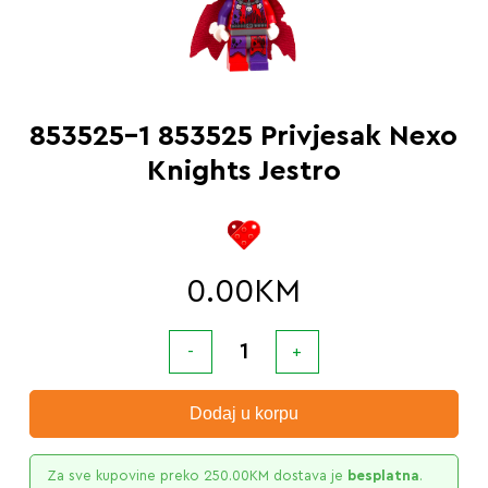
853525-1 853525 Privjesak Nexo
Knights Jestro
0.00
KM
Dodaj u korpu
Za sve kupovine preko
250.00
KM
dostava je
besplatna
.