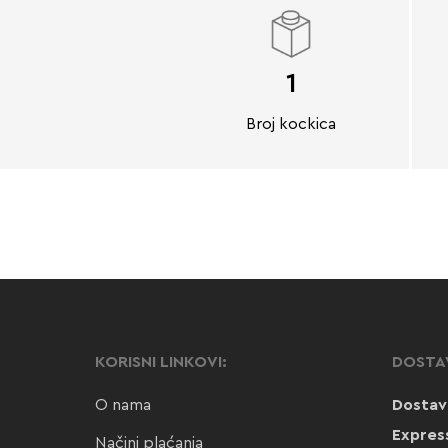
1
Broj kockica
KORISNI LINKOVI:
DOSTA
O nama
Dostav
Expres
Načini plaćanja