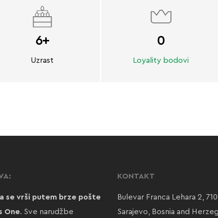
6+
0
Uzrast
Loyality bodovi
VA:
KONTAKT
a se vrši putem brze pošte
Bulevar Franca Lehara 2, 71
s One
. Sve narudžbe
Sarajevo, Bosnia and Herze