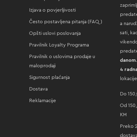
zapriml
Izjava o povjerljivosti
predate
Često postavljena pitanja (FAQ)
a narud
sati, k
Opšti uslovi poslovanja
vikendo
Pravilnik Loyalty Programa
preda
Pravilnik o uslovima prodaje u
danom
maloprodaji
4 radn
Sigurnost plaćanja
lokacij
Dostava
Do 150,
Reklamacije
Od 150,
KM
Preko 
dostav