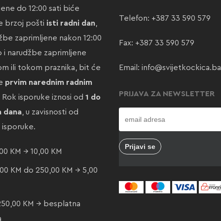
jene do 12:00 sati biće
Telefon:
+387 33 590 579
 brzoj pošti
isti radni dan
,
žbe zaprimljene nakon 12:00
Fax: +387 33 590 579
ao i narudžbe zaprimljene
m ili tokom praznika, bit će
Email:
info@svijetkockica.ba
te
prvim narednim radnim
PRIJAVA ZA NEWSLETTER
. Rok isporuke iznosi od
1 do
a dana
, u zavisnosti od
e isporuke.
00 KM → 10,00 KM
00 KM do 250,00 KM → 5,00
250,00 KM → besplatna
a