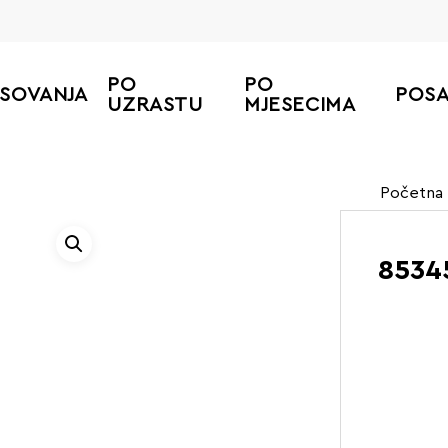
PO
PO
ESOVANJA
POS
UZRASTU
MJESECIMA
Početna
85345