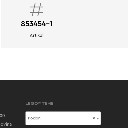
853454-1
Artikal
LEGO® TEME
000
Pokloni
×
govina