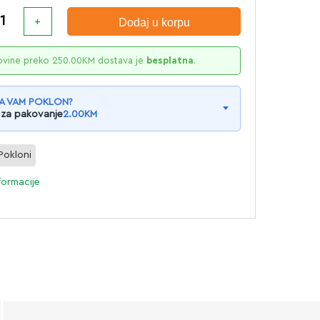
Dodaj u korpu
ovine preko
250.00
KM
dostava je
besplatna
.
A VAM POKLON?
 za pakovanje
2.00
KM
Pokloni
formacije