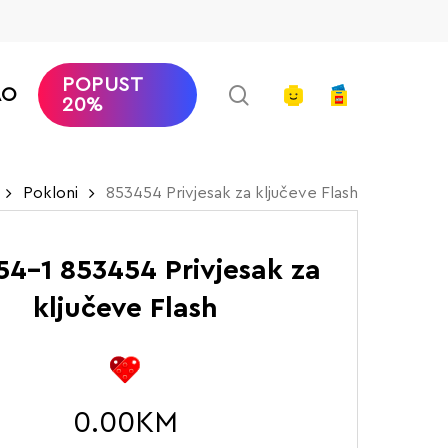
POPUST
search
account
AO
20%
Pokloni
853454 Privjesak za ključeve Flash
4-1 853454 Privjesak za
ključeve Flash
0.00
KM