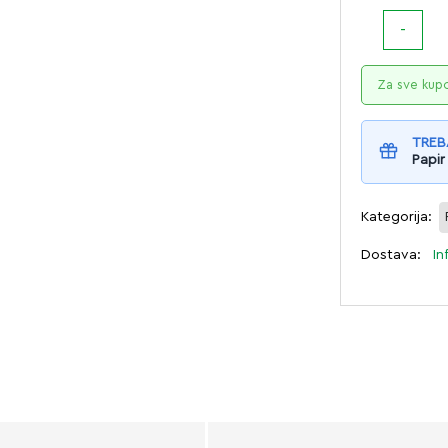
Za sve kup
TREB
Papir
Kategorija:
Dostava:
In