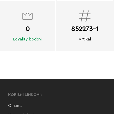
0
852273-1
Loyality bodovi
Artikal
KORISNI LINKOVI:
O nama