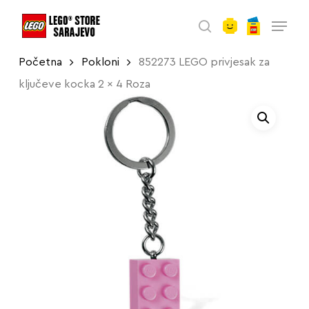
account
Skip
Menu
to
search
main
Početna
Pokloni
852273 LEGO privjesak za
content
ključeve kocka 2 x 4 Roza