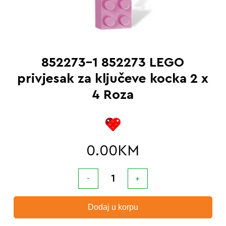
852273-1 852273 LEGO
privjesak za ključeve kocka 2 x
4 Roza
0.00
KM
Dodaj u korpu