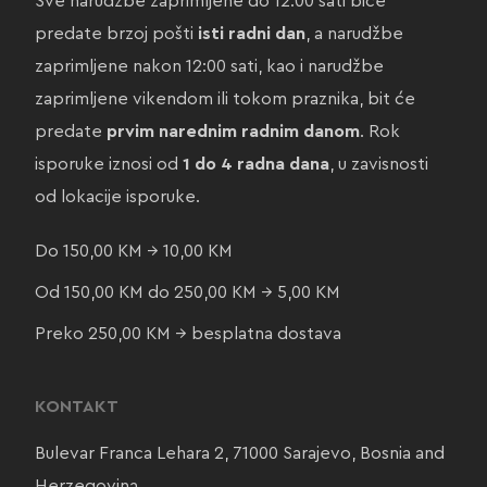
Sve narudžbe zaprimljene do 12:00 sati biće
predate brzoj pošti
isti radni dan
, a narudžbe
zaprimljene nakon 12:00 sati, kao i narudžbe
zaprimljene vikendom ili tokom praznika, bit će
predate
prvim narednim radnim danom
. Rok
isporuke iznosi od
1 do 4 radna dana
, u zavisnosti
od lokacije isporuke.
Do 150,00 KM → 10,00 KM
Od 150,00 KM do 250,00 KM → 5,00 KM
Preko 250,00 KM → besplatna dostava
KONTAKT
Bulevar Franca Lehara 2, 71000 Sarajevo, Bosnia and
Herzegovina