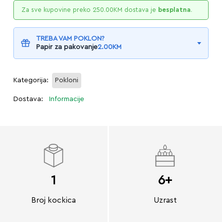
Za sve kupovine preko
250.00
KM
dostava je
besplatna
.
TREBA VAM POKLON?
Papir za pakovanje
2.00
KM
Kategorija:
Pokloni
Dostava:
Informacije
1
6+
Broj kockica
Uzrast