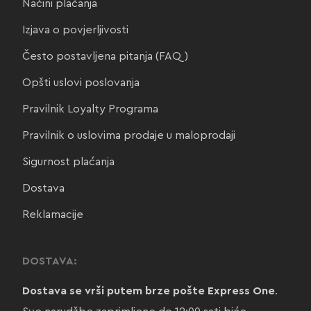
Načini plaćanja
Izjava o povjerljivosti
Često postavljena pitanja (FAQ)
Opšti uslovi poslovanja
Pravilnik Loyalty Programa
Pravilnik o uslovima prodaje u maloprodaji
Sigurnost plaćanja
Dostava
Reklamacije
DOSTAVA:
Dostava se vrši putem brze pošte Express One
.