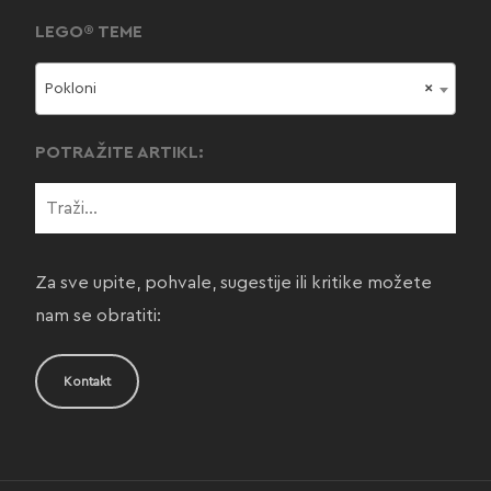
LEGO® TEME
Pokloni
×
POTRAŽITE ARTIKL:
Za sve upite, pohvale, sugestije ili kritike možete
nam se obratiti:
Kontakt