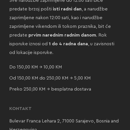
Sve narudžbe zaprimljene do 12:00 sati biće
predate brzoj pošti
isti radni dan
, a narudžbe
zaprimljene nakon 12:00 sati, kao i narudžbe
zaprimljene vikendom ili tokom praznika, bit će
predate
prvim narednim radnim danom
. Rok
isporuke iznosi od
1 do 4 radna dana
, u zavisnosti
od lokacije isporuke.
Do 150,00 KM → 10,00 KM
Od 150,00 KM do 250,00 KM → 5,00 KM
Preko 250,00 KM → besplatna dostava
KONTAKT
Bulevar Franca Lehara 2, 71000 Sarajevo, Bosnia and
Herzegovina