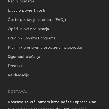
Načini plaćanja
Izjava o povjerljivosti
Često postavljena pitanja (FAQ)
Opšti uslovi poslovanja
Pravilnik Loyalty Programa
Pravilnik o uslovima prodaje u maloprodaji
Sigurnost plaćanja
Dostava
Reklamacije
DOSTAVA:
Dostava se vrši putem brze pošte Express One
.