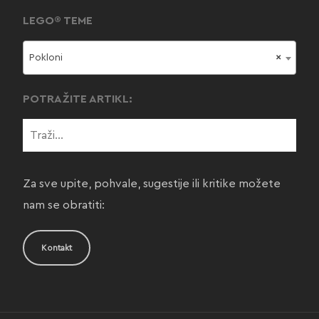
LEGO® TEME
Pokloni
×
POTRAŽITE ARTIKL:
Za sve upite, pohvale, sugestije ili kritike možete
nam se obratiti:
Kontakt