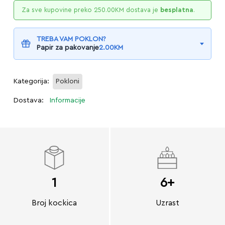
Za sve kupovine preko
250.00
KM
dostava je
besplatna
.
TREBA VAM POKLON?
Papir za pakovanje
2.00
KM
Kategorija:
Pokloni
Dostava:
Informacije
1
6+
Broj kockica
Uzrast