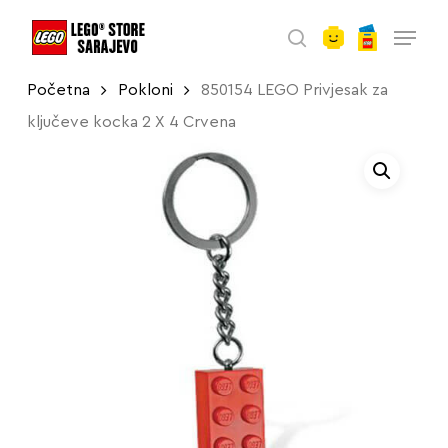
account
Skip
Menu
to
search
main
Početna
Pokloni
850154 LEGO Privjesak za
content
ključeve kocka 2 X 4 Crvena