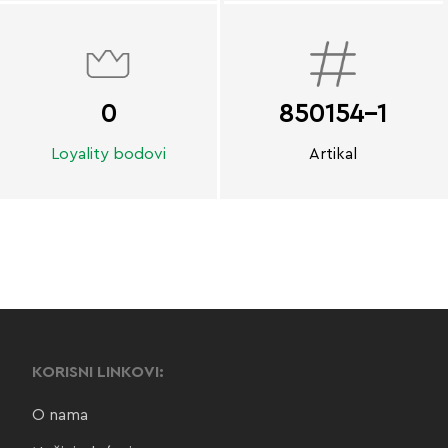
0
850154-1
Loyality bodovi
Artikal
KORISNI LINKOVI:
O nama