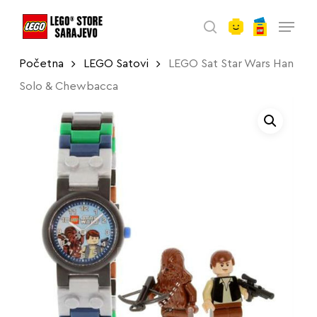
account
Skip
Menu
to
search
main
Početna
LEGO Satovi
LEGO Sat Star Wars Han
content
Solo & Chewbacca