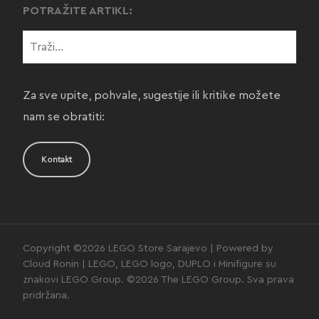
POTRAŽITE ARTIKL:
Za sve upite, pohvale, sugestije ili kritike možete
nam se obratiti:
Kontakt
Copyright ©2026 LEGO Store Sarajevo | Powered by
Cloud Ronin | LEGO, LEGO logo, DUPLO i Minifigure su
znakovi LEGO Group. ©2026 The LEGO Group. Sva prava
pridržana.