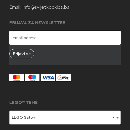
Email:
info@svijetkockica.ba
PRIJAVA ZA NEWSLETTER
LEGO® TEME
LEGO Satovi
×