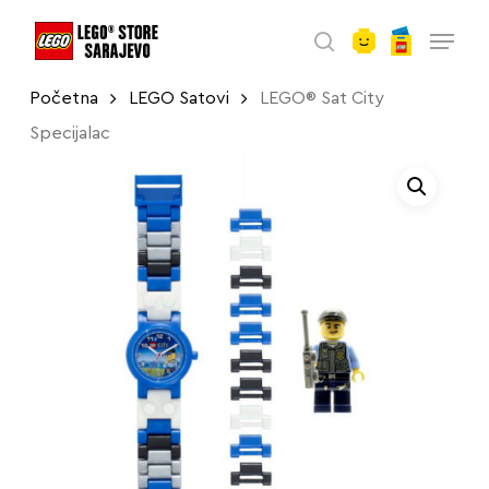
account
Skip
Menu
to
search
main
Početna
LEGO Satovi
LEGO® Sat City
content
Specijalac