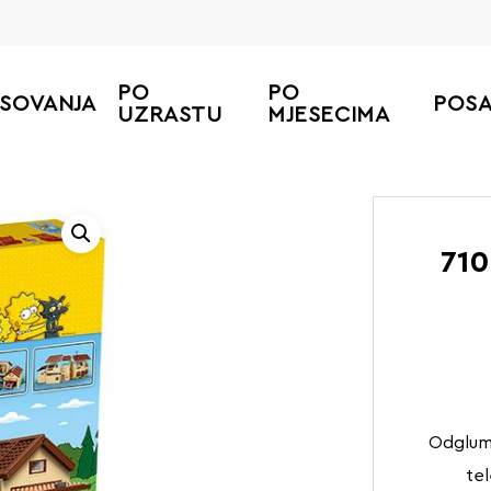
PO
PO
ESOVANJA
POS
UZRASTU
MJESECIMA
Po
710
Odglumi
tel