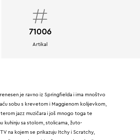
71006
Artikal
renesen je ravno iz Springfielda i ima mnoštvo
avaću sobu s krevetom i Maggienom kolijevkom,
sterom jazz muzičara i još mnogo toga te
 kuhinju sa stolom, stolicama, žuto-
TV na kojem se prikazuju Itchy i Scratchy,