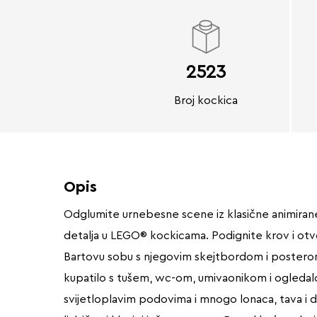
2523
Broj kockica
Opis
Odglumite urnebesne scene iz klasične animirane 
detalja u LEGO® kockicama. Podignite krov i otv
Bartovu sobu s njegovim skejtbordom i posterom 
kupatilo s tušem, wc-om, umivaonikom i ogledalo
svijetloplavim podovima i mnogo lonaca, tava i dr