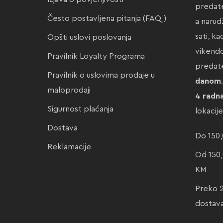
predate
Često postavljena pitanja (FAQ)
a narud
sati, k
Opšti uslovi poslovanja
vikendo
Pravilnik Loyalty Programa
preda
Pravilnik o uslovima prodaje u
danom
maloprodaji
4 radn
Sigurnost plaćanja
lokacij
Dostava
Do 150,
Reklamacije
Od 150,
KM
Preko 
dostav