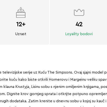
12+
42
Uzrast
Loyality bodovi
televizijske serije uz Kuću The Simpsons. Ovaj sjajni model p
orite kuću kako biste otkrili Homerovu i Margeinu veliku sp
klauna Krustyja, Lisinu sobu s njenim omiljenim knjigama, po
m. Dignite krov gornjeg sprata i otkrijte potpuno opremljenu
ugih dodataka. Zatim krenite u dnevnu sobu u kojoj su kauč i 