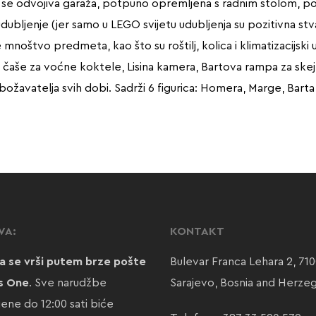
azi se odvojiva garaža, potpuno opremljena s radnim stolom, p
ubljenje (jer samo u LEGO svijetu udubljenja su pozitivna stvar
 mnoštvo predmeta, kao što su roštilj, kolica i klimatizacijsk
2 čaše za voćne koktele, Lisina kamera, Bartova rampa za skej
žavatelja svih dobi. Sadrži 6 figurica: Homera, Marge, Barta,
VA:
KONTAKT
a se vrši putem brze pošte
Bulevar Franca Lehara 2, 71
s One
. Sve narudžbe
Sarajevo, Bosnia and Herze
jene do 12:00 sati biće