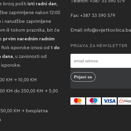
Telefon:
+387 33 590 579
 brzoj pošti
isti radni dan
,
žbe zaprimljene nakon 12:00
Fax: +387 33 590 579
ao i narudžbe zaprimljene
m ili tokom praznika, bit će
Email:
info@svijetkockica.ba
te
prvim narednim radnim
PRIJAVA ZA NEWSLETTER
. Rok isporuke iznosi od
1 do
a dana
, u zavisnosti od
e isporuke.
00 KM → 10,00 KM
00 KM do 250,00 KM → 5,00
250,00 KM → besplatna
a