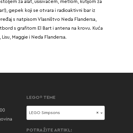
ostoljem za alat, usisivačem, metlom, kutijom za
!), gepek koji se otvara i radioaktivni bar iz
i uređaj s natpisom Vlasništvo Neda Flandersa,
tbord s grafitom El Bart i antena na krovu. Kuća
 Lisu, Maggie i Neda Flandersa.
LEGO® TEME
000
LEGO Simpsons
×
govina
POTRAŽITE ARTIKL: