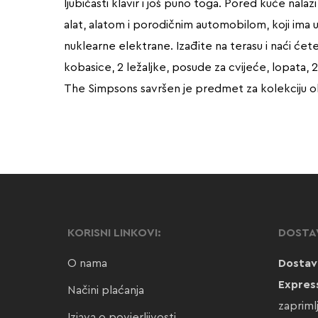
ljubičasti klavir i još puno toga. Pored kuće nal
alat, alatom i porodičnim automobilom, koji ima ud
nuklearne elektrane. Izađite na terasu i naći ćete
kobasice, 2 ležaljke, posude za cvijeće, lopata, 
The Simpsons savršen je predmet za kolekciju obo
KORISNI LINKOVI:
DOSTA
O nama
Dostav
Expres
Načini plaćanja
zapriml
Izjava o povjerljivosti