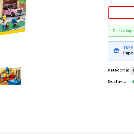
Za sve kup
TREB
Papir
Kategorija:
Dostava:
In