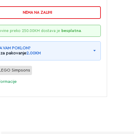
NEMA NA ZALIHI
ovine preko
250.00
KM
dostava je
besplatna
.
A VAM POKLON?
 za pakovanje
2.00
KM
LEGO Simpsons
formacije