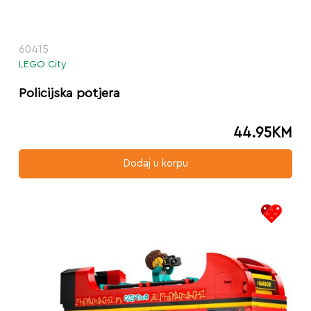
60415
LEGO City
Policijska potjera
44.95
KM
Dodaj u korpu