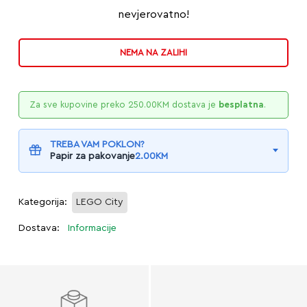
nevjerovatno!
NEMA NA ZALIHI
Za sve kupovine preko
250.00
KM
dostava je
besplatna
.
TREBA VAM POKLON?
Papir za pakovanje
2.00
KM
Kategorija:
LEGO City
Dostava:
Informacije