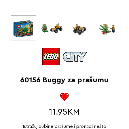
60156 Buggy za prašumu
11.95
KM
Istražuj dubine prašume i pronađi nešto