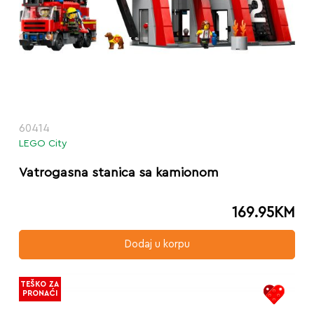
60414
LEGO City
Vatrogasna stanica sa kamionom
169.95
KM
Dodaj u korpu
TEŠKO ZA
PRONAĆI