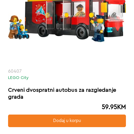
60407
LEGO City
Crveni dvospratni autobus za razgledanje
grada
59.95
KM
Dodaj u korpu