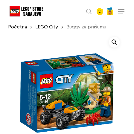
account
Skip
Menu
to
search
main
Početna
LEGO City
Buggy za prašumu
content