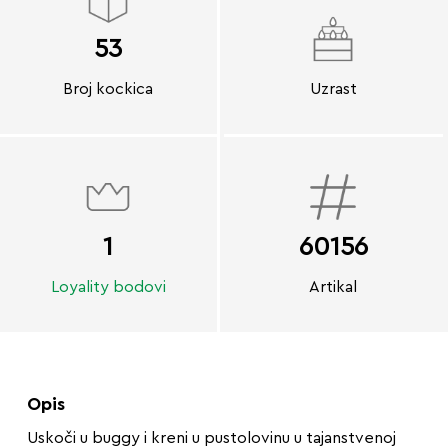
53
Broj kockica
Uzrast
1
60156
Loyality bodovi
Artikal
Opis
Uskoči u buggy i kreni u pustolovinu u tajanstvenoj