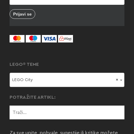
LEGO® TEME
LEGO City
×
POTRAŽITE ARTIKL:
Za sve upite, pohvale, sugestije ili kritike možete