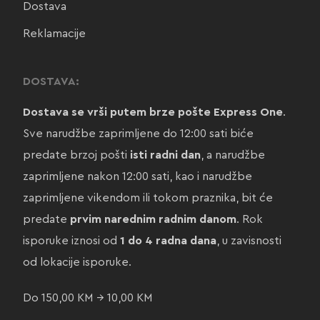
Dostava
Reklamacije
DOSTAVA:
Dostava se vrši putem brze pošte Express One
.
Sve narudžbe zaprimljene do 12:00 sati biće
predate brzoj pošti
isti radni dan
, a narudžbe
zaprimljene nakon 12:00 sati, kao i narudžbe
zaprimljene vikendom ili tokom praznika, bit će
predate
prvim narednim radnim danom
. Rok
isporuke iznosi od
1 do 4 radna dana
, u zavisnosti
od lokacije isporuke.
Do 150,00 KM → 10,00 KM