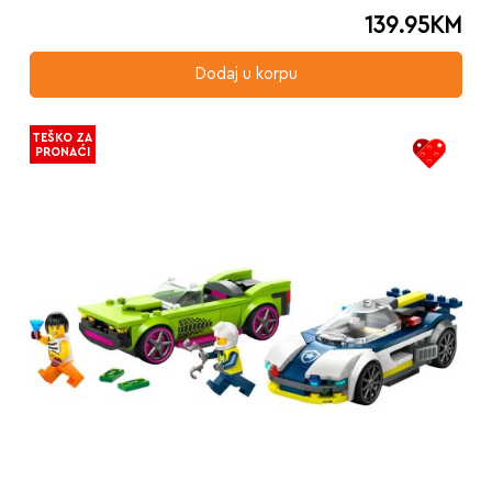
139.95
KM
Dodaj u korpu
TEŠKO ZA
PRONAĆI