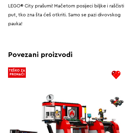
LEGO® City prašumi! Mačetom posijeci biljke i raščisti
put, tko zna šta ćeš otkriti. Samo se pazi divovskog
pauka!
Povezani proizvodi
TEŠKO ZA
PRONAĆI