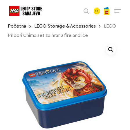
account
Skip
Menu
to
search
main
Početna
LEGO Storage & Accessories
LEGO
content
Pribori Chima set za hranu fire and ice