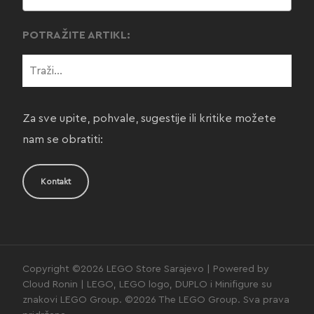
POTRAŽITE ARTIKL:
Za sve upite, pohvale, sugestije ili kritike možete
nam se obratiti:
Kontakt
Copyright ©2026 LEGO Store Sarajevo | Powered by
Cloud Ronin | LEGO, LEGO logo, DUPLO i Minifigure su
znakovi LEGO Group. ©2026 The LEGO Group. Sva prava