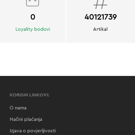
0
40121739
Loyality bodovi
Artikal
KORISNI LINKOVI:
O nama
Načini plaćanja
Izjava o povjerljivosti