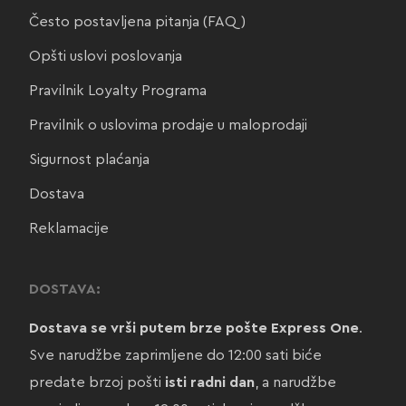
Često postavljena pitanja (FAQ)
Opšti uslovi poslovanja
Pravilnik Loyalty Programa
Pravilnik o uslovima prodaje u maloprodaji
Sigurnost plaćanja
Dostava
Reklamacije
DOSTAVA:
Dostava se vrši putem brze pošte Express One
.
Sve narudžbe zaprimljene do 12:00 sati biće
predate brzoj pošti
isti radni dan
, a narudžbe