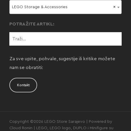
LEGO Storage & Accessories
×
POTRAŽITE ARTIKL:
Za sve upite, pohvale, sugestije ili kritike možete
nam se obratiti:
Kontakt
Copyright ©2026 LEGO Store Sarajevo | Powered by
Cloud Ronin | LEGO, LEGO logo, DUPLO i Minifigure su