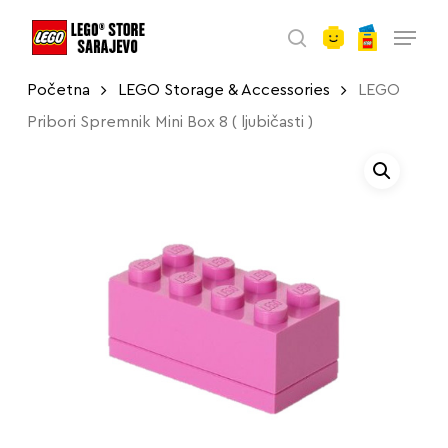
account
Skip
Menu
to
search
main
Početna
LEGO Storage & Accessories
LEGO
content
Pribori Spremnik Mini Box 8 ( ljubičasti )