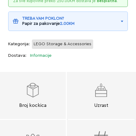
Za sve kupovine preko
250.00
KM
dostava je
besplatna
.
TREBA VAM POKLON?
Papir za pakovanje
2.00
KM
Kategorija:
LEGO Storage & Accessories
Dostava:
Informacije
Broj kockica
Uzrast