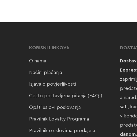
KORISNI LINKOVI:
DOSTA
O nama
Dostav
Expres
Načini plaćanja
zapriml
Izjava o povjerljivosti
predate
Često postavljena pitanja (FAQ)
a narud
sati, k
Opšti uslovi poslovanja
vikendo
Pravilnik Loyalty Programa
preda
Pravilnik o uslovima prodaje u
danom