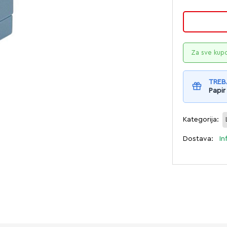
Za sve kup
TREB
Papir
Kategorija:
Dostava:
In