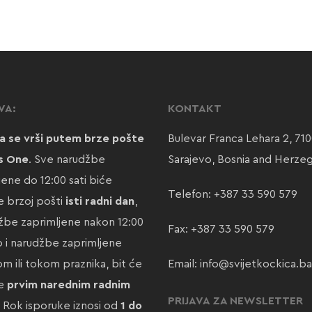
VA:
KONTAKT
a se vrši putem brze pošte
Bulevar Franca Lehara 2, 71
s One
. Sve narudžbe
Sarajevo, Bosnia and Herze
jene do 12:00 sati biće
Telefon:
+387 33 590 579
 brzoj pošti
isti radni dan
,
žbe zaprimljene nakon 12:00
Fax: +387 33 590 579
ao i narudžbe zaprimljene
m ili tokom praznika, bit će
Email:
info@svijetkockica.ba
te
prvim narednim radnim
PRIJAVA ZA NEWSLETTER
. Rok isporuke iznosi od
1 do