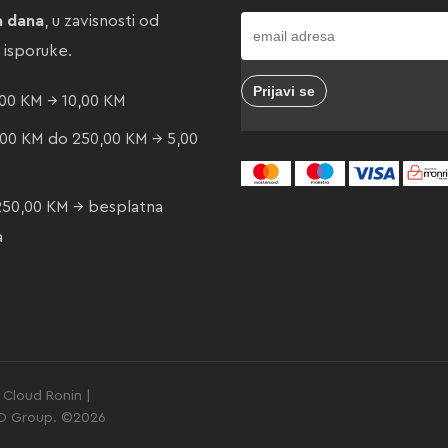
a dana
, u zavisnosti od
e isporuke.
00 KM → 10,00 KM
00 KM do 250,00 KM → 5,00
250,00 KM → besplatna
a
Cloud Ronin |
GO Group. ©2026