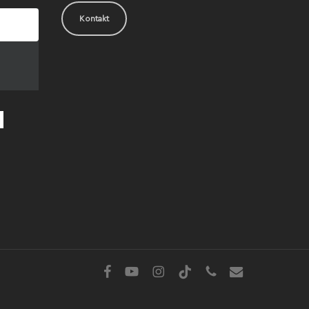
Kontakt
facebook
youtube
instagram
tiktok
phone
email