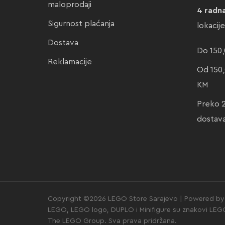
maloprodaji
4 radn
Sigurnost plaćanja
lokacij
Dostava
Do 150,
Reklamacije
Od 150,
KM
Preko 
dostav
Copyright ©2026 LEGO Store Sarajevo | Powered by 
LEGO, LEGO logo, DUPLO i Minifigure su znakovi LE
The LEGO Group. Sva prava pridržana.