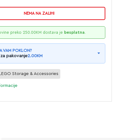
NEMA NA ZALIHI
ovine preko
250.00
KM
dostava je
besplatna
.
A VAM POKLON?
 za pakovanje
2.00
KM
LEGO Storage & Accessories
formacije