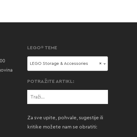
LEGO® TEME
000
LEGO Storage & Accessories
×
govina
POTRAŽITE ARTIKL:
Za sve upite, pohvale, sugestije ili
kritike možete nam se obratiti: