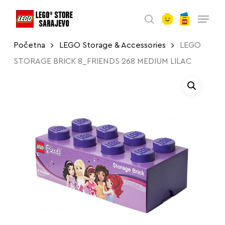
account
Skip
Menu
to
search
main
Početna
LEGO Storage & Accessories
LEGO
content
STORAGE BRICK 8_FRIENDS 268 MEDIUM LILAC