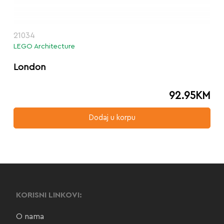
21034
LEGO Architecture
London
92.95
KM
Dodaj u korpu
KORISNI LINKOVI:
O nama