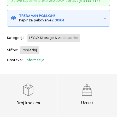
Za sve kupovine preko
250.00
KM
dostava je
besplatna
.
TREBA VAM POKLON?
Papir za pakovanje
2.00
KM
Kategorija:
LEGO Storage & Accessories
Slično:
Posljednji
Dostava:
Informacije
Broj kockica
Uzrast