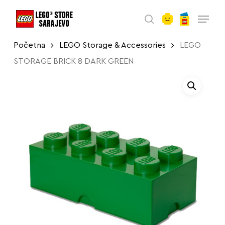
account
Skip
Menu
to
search
main
Početna
LEGO Storage & Accessories
LEGO
content
STORAGE BRICK 8 DARK GREEN