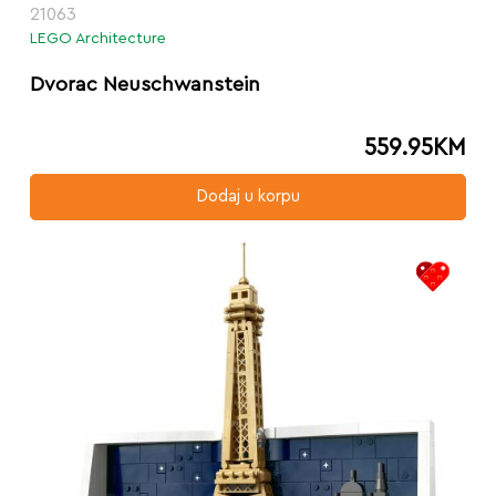
21063
LEGO Architecture
Dvorac Neuschwanstein
559.95
KM
Dodaj u korpu