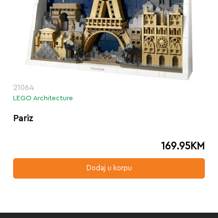
21064
LEGO Architecture
Pariz
169.95
KM
Dodaj u korpu