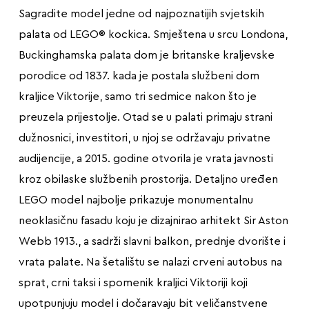
Sagradite model jedne od najpoznatijih svjetskih
palata od LEGO® kockica. Smještena u srcu Londona,
Buckinghamska palata dom je britanske kraljevske
porodice od 1837. kada je postala službeni dom
kraljice Viktorije, samo tri sedmice nakon što je
preuzela prijestolje. Otad se u palati primaju strani
dužnosnici, investitori, u njoj se održavaju privatne
audijencije, a 2015. godine otvorila je vrata javnosti
kroz obilaske službenih prostorija. Detaljno uređen
LEGO model najbolje prikazuje monumentalnu
neoklasičnu fasadu koju je dizajnirao arhitekt Sir Aston
Webb 1913., a sadrži slavni balkon, prednje dvorište i
vrata palate. Na šetalištu se nalazi crveni autobus na
sprat, crni taksi i spomenik kraljici Viktoriji koji
upotpunjuju model i dočaravaju bit veličanstvene