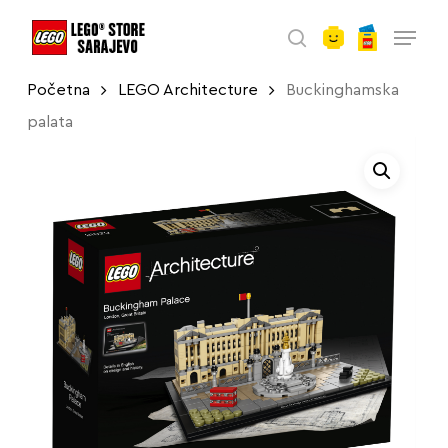
account
Skip
Menu
to
search
main
Početna
LEGO Architecture
Buckinghamska
content
palata