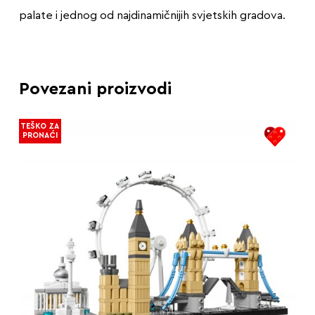
palate i jednog od najdinamičnijih svjetskih gradova.
Povezani proizvodi
TEŠKO ZA
PRONAĆI