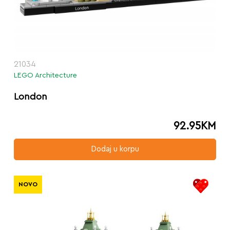
21034
LEGO Architecture
London
92.95
KM
Dodaj u korpu
NOVO