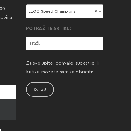
000
LEGO Speed Champions
×
govina
POTRAŽITE ARTIKL:
Za sve upite, pohvale, sugestije ili
kritike možete nam se obratiti:
Kontakt