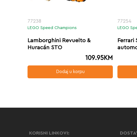
77238
77254
LEGO Speed Champions
LEGO Sp
Lamborghini Revuelto &
Ferrari
Huracán STO
automo
109.95
KM
Dodaj u korpu
KORISNI LINKOVI:
DOSTA