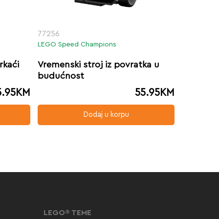
77256
LEGO Speed Champions
rkaći
Vremenski stroj iz povratka u
budućnost
5.95
KM
55.95
KM
Dodaj u korpu
LEGO® TEME