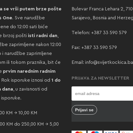
a se vrši putem brze pošte
Bulevar Franca Lehara 2, 71
s One
. Sve narudžbe
Sarajevo, Bosnia and Herze
jene do 12:00 sati biće
Telefon:
+387 33 590 579
 brzoj pošti
isti radni dan
,
žbe zaprimljene nakon 12:00
Fax: +387 33 590 579
ao i narudžbe zaprimljene
m ili tokom praznika, bit će
Email:
info@svijetkockica.ba
te
prvim narednim radnim
PRIJAVA ZA NEWSLETTER
. Rok isporuke iznosi od
1 do
a dana
, u zavisnosti od
e isporuke.
00 KM → 10,00 KM
00 KM do 250,00 KM → 5,00