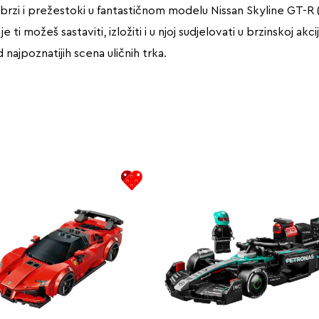
zi i prežestoki u fantastičnom modelu Nissan Skyline GT-R (R3
i možeš sastaviti, izložiti i u njoj sudjelovati u brzinskoj akc
 najpoznatijih scena uličnih trka.