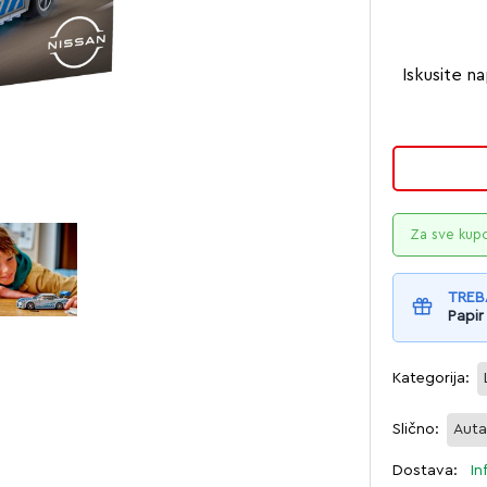
Iskusite na
Za sve kup
TREB
Papir
Kategorija:
Slično:
Aut
Dostava:
In