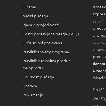
O nama
Dostav
Expres
Načini plaćanja
zapriml
Izjava o povjerljivosti
predate
Često postavljena pitanja (FAQ)
a narud
sati, k
Opšti uslovi poslovanja
vikendo
Pravilnik Loyalty Programa
preda
Pravilnik o uslovima prodaje u
danom
maloprodaji
4 radn
Sigurnost plaćanja
lokacij
Dostava
Do 150,
Reklamacije
Od 150,