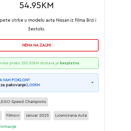
54.95
KM
pete utrke u modelu auta Nissan iz filma Brzi i
žestoki.
NEMA NA ZALIHI
ovine preko
250.00
KM
dostava je
besplatna
.
A VAM POKLON?
 za pakovanje
2.00
KM
LEGO Speed Champions
a
Filmovi
Januar 2023
Licencirana Auta
formacije