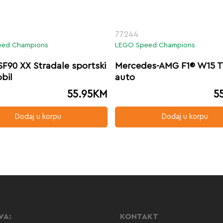
77244
eed Champions
LEGO Speed Champions
 SF90 XX Stradale sportski
Mercedes-AMG F1® W15 T
bil
auto
55.95
KM
5
Dodaj u korpu
Dodaj u korpu
VA:
KONTAKT