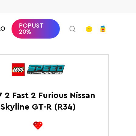
POPUST
search
account
AO
20%
ons
2 Fast 2 Furious Nissan Skyline GT-R (R34)
7 2 Fast 2 Furious Nissan
Skyline GT-R (R34)