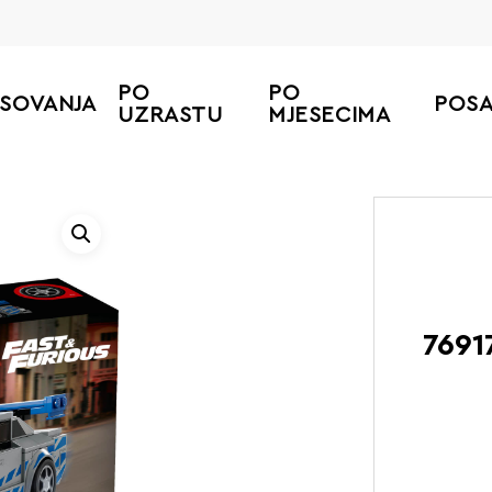
PO
PO
ESOVANJA
POS
UZRASTU
MJESECIMA
Početna
LEGO Speed Champi
7691