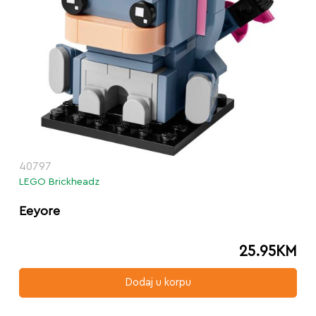
40797
LEGO Brickheadz
Eeyore
25.95
KM
Dodaj u korpu