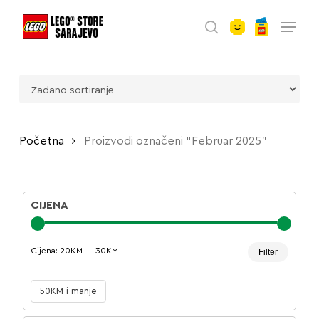
account
Skip
Menu
to
search
main
content
Početna
Proizvodi označeni “Februar 2025”
CIJENA
Minima
Maksim
Cijena:
20KM
—
30KM
Filter
cijena
cijena
50KM i manje