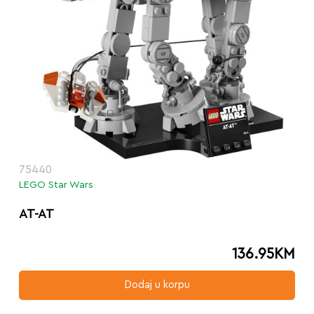
75440
LEGO Star Wars
AT-AT
136.95
KM
Dodaj u korpu