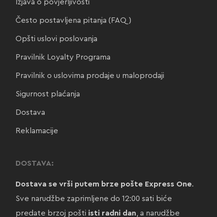
Izjava o povjerljivosti
Često postavljena pitanja (FAQ)
Opšti uslovi poslovanja
Pravilnik Loyalty Programa
Pravilnik o uslovima prodaje u maloprodaji
Sigurnost plaćanja
Dostava
Reklamacije
DOSTAVA:
Dostava se vrši putem brze pošte Express One
.
Sve narudžbe zaprimljene do 12:00 sati biće
predate brzoj pošti
isti radni dan
, a narudžbe