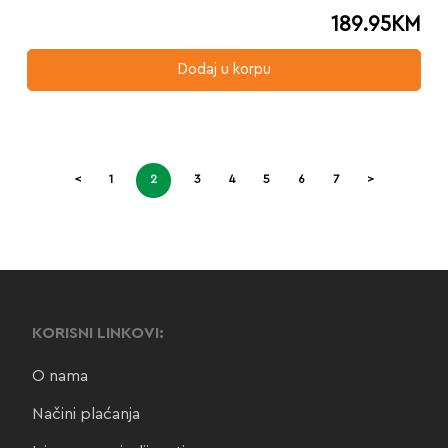
189.95
KM
Dodaj u korpu
<
1
2
3
4
5
6
7
>
KORISNI LINKOVI:
O nama
Načini plaćanja