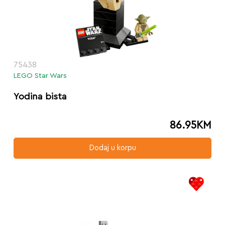
75438
LEGO Star Wars
Yodina bista
86.95
KM
Dodaj u korpu