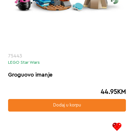
75443
LEGO Star Wars
Groguovo imanje
44.95
KM
Dodaj u korpu