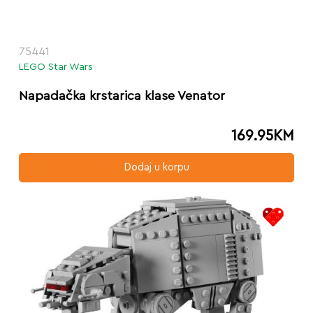
75441
LEGO Star Wars
Napadačka krstarica klase Venator
169.95
KM
Dodaj u korpu