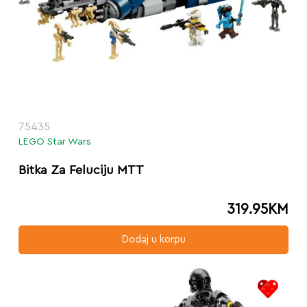
75435
LEGO Star Wars
Bitka Za Feluciju MTT
319.95
KM
Dodaj u korpu