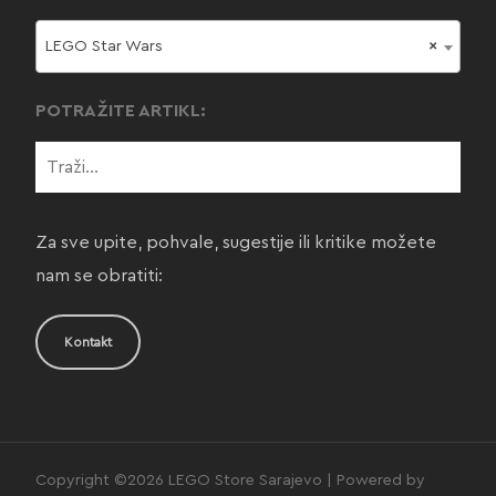
LEGO Star Wars
×
POTRAŽITE ARTIKL:
Za sve upite, pohvale, sugestije ili kritike možete
nam se obratiti:
Kontakt
Copyright ©2026 LEGO Store Sarajevo | Powered by