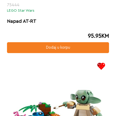
75444
LEGO Star Wars
Napad AT-RT
95.95
KM
Dodaj u korpu