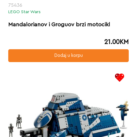
75436
LEGO Star Wars
Mandalorianov i Groguov brzi motocikl
21.00
KM
Dodaj u korpu