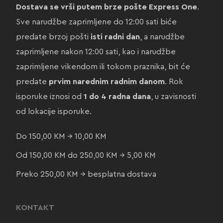
Dostava se vrši putem brze pošte Express One
.
Sve narudžbe zaprimljene do 12:00 sati biće
predate brzoj pošti
isti radni dan
, a narudžbe
zaprimljene nakon 12:00 sati, kao i narudžbe
zaprimljene vikendom ili tokom praznika, bit će
predate
prvim narednim radnim danom
. Rok
isporuke iznosi od
1 do 4 radna dana
, u zavisnosti
od lokacije isporuke.
Do 150,00 KM → 10,00 KM
Od 150,00 KM do 250,00 KM → 5,00 KM
Preko 250,00 KM → besplatna dostava
KONTAKT