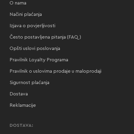
O nama
Načini plaćanja
Izjava o povjerljivosti
Često postavljena pitanja (FAQ)
Opšti uslovi poslovanja
Pravilnik Loyalty Programa
Pravilnik o uslovima prodaje u maloprodaji
Sigurnost plaćanja
Dostava
Reklamacije
DOSTAVA: