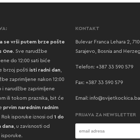
VA:
KONTAKT
a se vrši putem brze pošte
Bulevar Franca Lehara 2, 71
s One
. Sve narudžbe
Sarajevo, Bosnia and Herze
jene do 12:00 sati biće
Telefon:
+387 33 590 579
 brzoj pošti
isti radni dan
,
žbe zaprimljene nakon 12:00
Fax: +387 33 590 579
ao i narudžbe zaprimljene
m ili tokom praznika, bit će
Email:
info@svijetkockica.ba
te
prvim narednim radnim
PRIJAVA ZA NEWSLETTER
. Rok isporuke iznosi od
1 do
a dana
, u zavisnosti od
e isporuke.