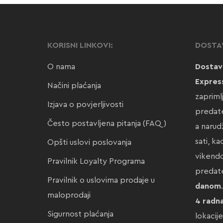
KORISNI LINKOVI:
DOSTA
O nama
Dostav
Expres
Načini plaćanja
zapriml
Izjava o povjerljivosti
predate
Često postavljena pitanja (FAQ)
a narud
sati, k
Opšti uslovi poslovanja
vikendo
Pravilnik Loyalty Programa
preda
Pravilnik o uslovima prodaje u
danom
maloprodaji
4 radn
Sigurnost plaćanja
lokacij