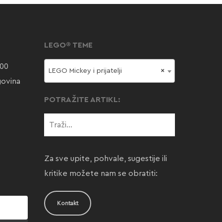
LEGO® TEME
000
LEGO Mickey i prijatelji
×
govina
POTRAŽITE ARTIKL:
Za sve upite, pohvale, sugestije ili
kritike možete nam se obratiti:
Kontakt