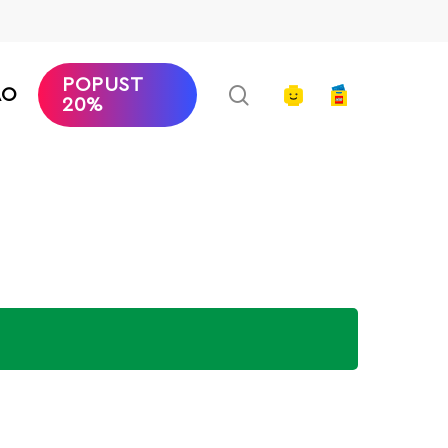
POPUST
search
account
AO
20%