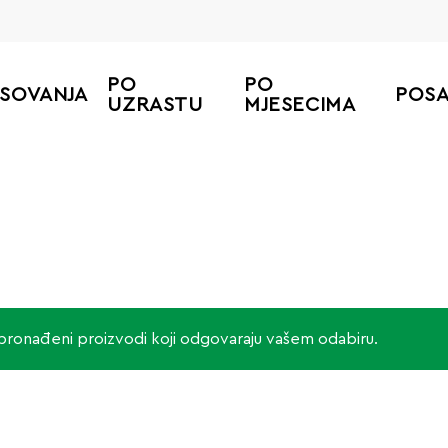
PO
PO
ESOVANJA
POS
UZRASTU
MJESECIMA
 pronađeni proizvodi koji odgovaraju vašem odabiru.