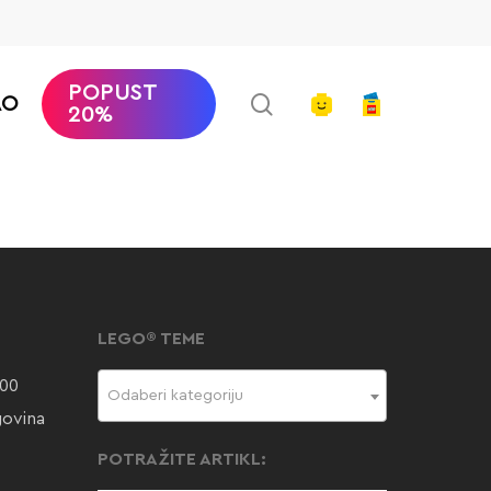
POPUST
search
account
AO
20%
LEGO® TEME
000
Odaberi kategoriju
govina
POTRAŽITE ARTIKL: