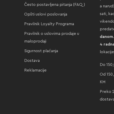
Često postavljena pitanja (FAQ)
a narud
sati, k
Opšti uslovi poslovanja
vikendo
Pravilnik Loyalty Programa
preda
Pravilnik o uslovima prodaje u
danom
maloprodaji
4 radn
Sigurnost plaćanja
lokacij
Dostava
Do 150,
Reklamacije
Od 150,
KM
Preko 
dostav