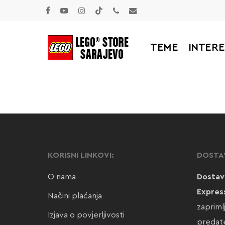
Skip
facebook
youtube
instagram
tiktok
phone
email
to
main
TEME
INTER
content
KORISNI LINKOVI:
DOSTA
O nama
Dostav
Expres
Načini plaćanja
zapriml
Izjava o povjerljivosti
predate