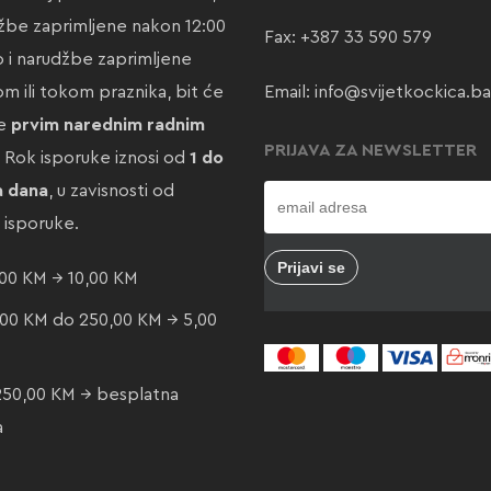
žbe zaprimljene nakon 12:00
Fax: +387 33 590 579
ao i narudžbe zaprimljene
m ili tokom praznika, bit će
Email:
info@svijetkockica.ba
te
prvim narednim radnim
PRIJAVA ZA NEWSLETTER
. Rok isporuke iznosi od
1 do
a dana
, u zavisnosti od
e isporuke.
00 KM → 10,00 KM
00 KM do 250,00 KM → 5,00
250,00 KM → besplatna
a